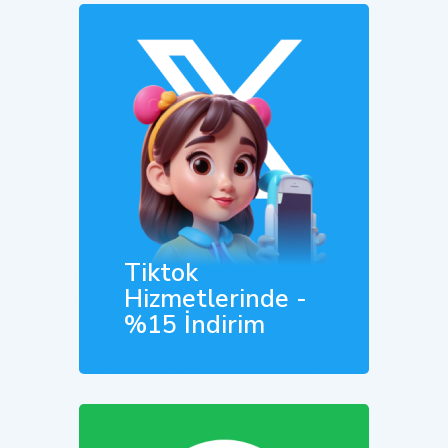
Tiktok
Hizmetlerinde -
%15 İndirim
Hemen İncele