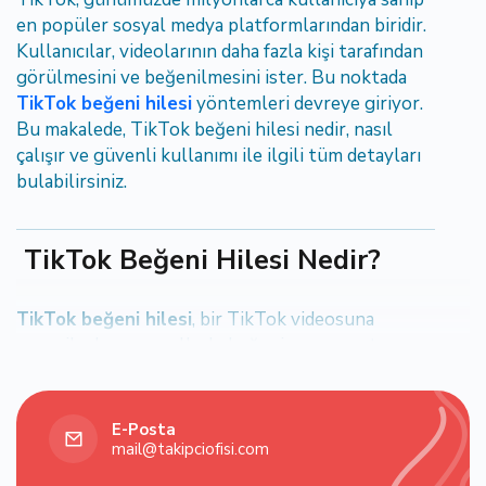
en popüler sosyal medya platformlarından biridir.
Kullanıcılar, videolarının daha fazla kişi tarafından
görülmesini ve beğenilmesini ister. Bu noktada
TikTok beğeni hilesi
yöntemleri devreye giriyor.
Bu makalede, TikTok beğeni hilesi nedir, nasıl
çalışır ve güvenli kullanımı ile ilgili tüm detayları
bulabilirsiniz.
TikTok Beğeni Hilesi Nedir?
TikTok beğeni hilesi
, bir TikTok videosuna
organik olmayan yollarla beğeni sayısını artırma
yöntemidir. Bu hileler, kullanıcıların içeriklerinin
daha hızlı yayılmasını sağlayabilir. Ancak, TikTok
algoritmaları sürekli güncellendiği için güvenli ve
E-Posta
etkili yöntemler kullanmak önemlidir.
mail@takipciofisi.com