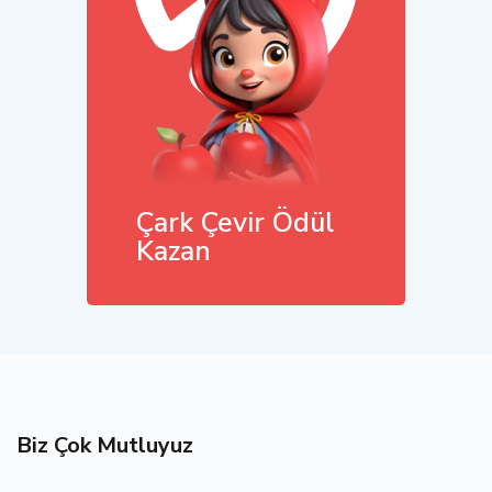
Çark Çevir Ödül
Kazan
Hemen İncele
Biz Çok Mutluyuz