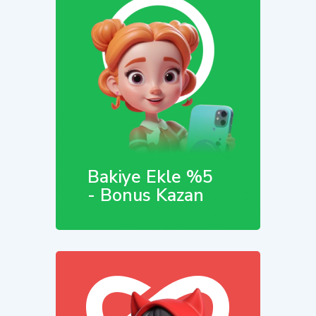
Bakiye Ekle %5
- Bonus Kazan
Hemen İncele