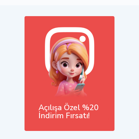
Açılışa Özel %20
İndirim Fırsatı!
Hemen İncele