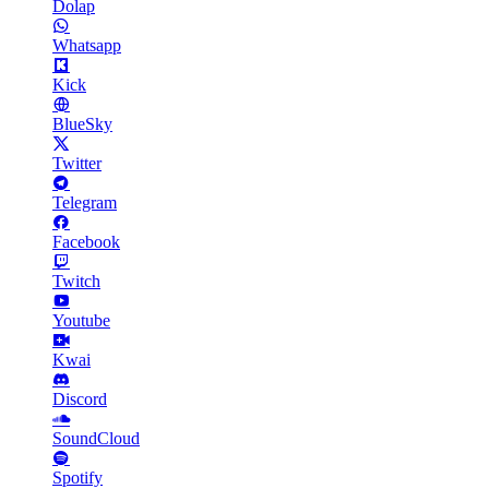
Dolap
Whatsapp
Kick
BlueSky
Twitter
Telegram
Facebook
Twitch
Youtube
Kwai
Discord
SoundCloud
Spotify