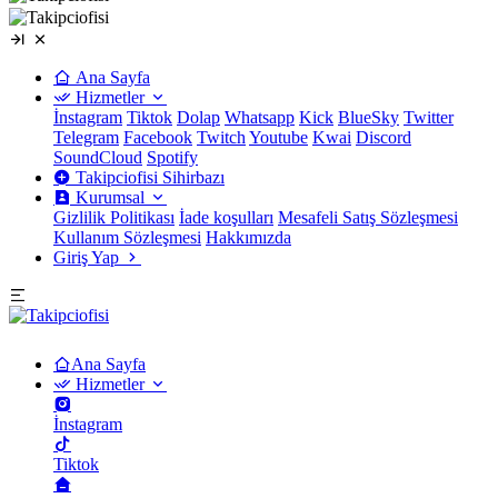
Ana Sayfa
Hizmetler
İnstagram
Tiktok
Dolap
Whatsapp
Kick
BlueSky
Twitter
Telegram
Facebook
Twitch
Youtube
Kwai
Discord
SoundCloud
Spotify
Takipciofisi Sihirbazı
Kurumsal
Gizlilik Politikası
İade koşulları
Mesafeli Satış Sözleşmesi
Kullanım Sözleşmesi
Hakkımızda
Giriş Yap
Ana Sayfa
Hizmetler
İnstagram
Tiktok