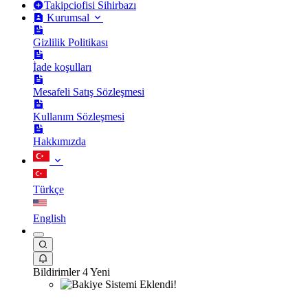
Takipciofisi Sihirbazı
Kurumsal
Gizlilik Politikası
İade koşulları
Mesafeli Satış Sözleşmesi
Kullanım Sözleşmesi
Hakkımızda
Türkçe
English
Bildirimler
4 Yeni