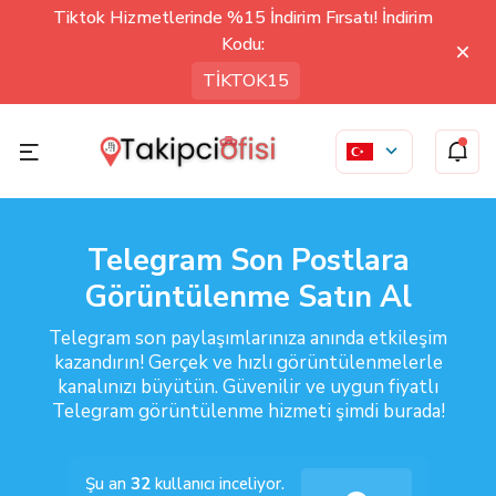
Tiktok Hizmetlerinde %15 İndirim Fırsatı! İndirim
Kodu:
TİKTOK15
Telegram Son Postlara
Görüntülenme Satın Al
Telegram son paylaşımlarınıza anında etkileşim
kazandırın! Gerçek ve hızlı görüntülenmelerle
kanalınızı büyütün. Güvenilir ve uygun fiyatlı
Telegram görüntülenme hizmeti şimdi burada!
Şu an
32
kullanıcı inceliyor.