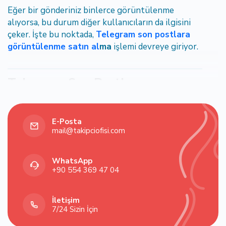
Eğer bir gönderiniz binlerce görüntülenme
alıyorsa, bu durum diğer kullanıcıların da ilgisini
çeker. İşte bu noktada,
Telegram son postlara
görüntülenme satın al
ma
işlemi devreye giriyor.
Telegram Son Postlara
Görüntülenme Satın Almanın
Avantajları
E-Posta
mail@takipciofisi.com
1. Güven ve Prestij Artışı
WhatsApp
Yeni gelen kullanıcılar, yüksek görüntülenmeli
‪+90 554 369 47 04‬
içeriklere daha fazla güven duyar. Bu da
marka
prestiji
açısından ciddi bir artı sağlar.
İletişim
2. Algoritma Desteği
7/24 Sizin İçin