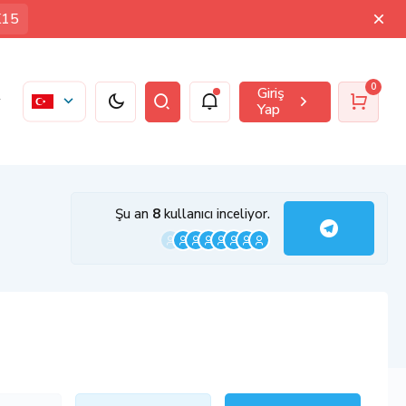
K15
0
Giriş
Yap
Şu an
8
kullanıcı inceliyor.