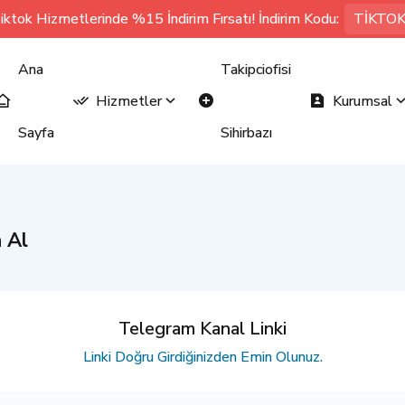
iktok Hizmetlerinde %15 İndirim Fırsatı! İndirim Kodu:
TİKTO
Ana
Takipciofisi
Hizmetler
Kurumsal
Sayfa
Sihirbazı
 Al
Telegram Kanal Linki
Linki Doğru Girdiğinizden Emin Olunuz.