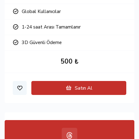
Global Kullanıcılar
1-24 saat Arası Tamamlanır
3D Güvenli Ödeme
500 ₺
Satın Al