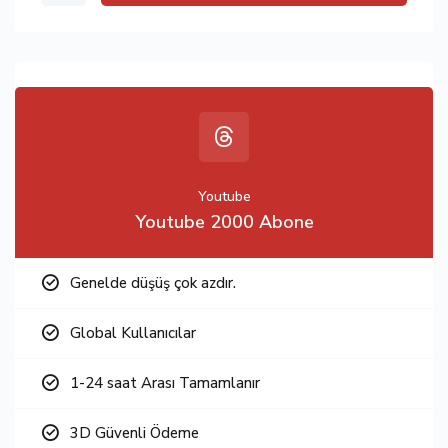
Youtube
Youtube 2000 Abone
Genelde düşüş çok azdır.
Global Kullanıcılar
1-24 saat Arası Tamamlanır
3D Güvenli Ödeme