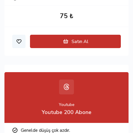
75 ₺
Satın Al
Youtube
Youtube 200 Abone
Genelde düşüş çok azdır.