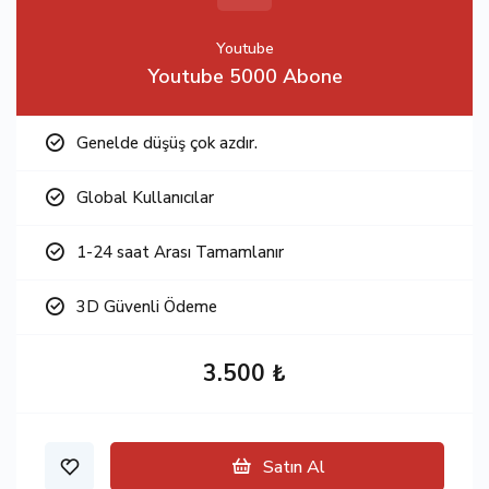
Youtube
Youtube 5000 Abone
Genelde düşüş çok azdır.
Global Kullanıcılar
1-24 saat Arası Tamamlanır
3D Güvenli Ödeme
3.500 ₺
Satın Al