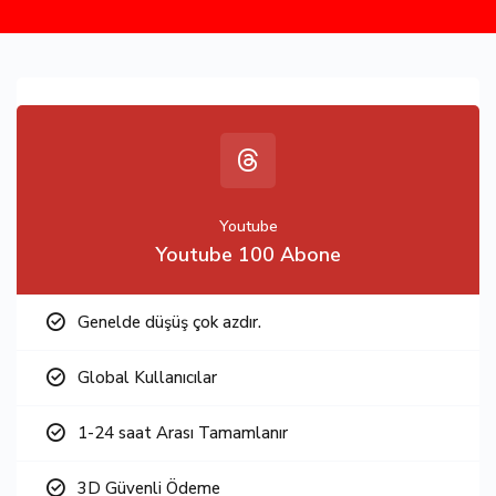
Youtube
Youtube 100 Abone
Genelde düşüş çok azdır.
Global Kullanıcılar
1-24 saat Arası Tamamlanır
3D Güvenli Ödeme