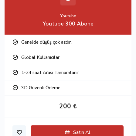
Youtube
Youtube 300 Abone
Genelde düşüş çok azdır.
Global Kullanıcılar
1-24 saat Arası Tamamlanır
3D Güvenli Ödeme
200 ₺
Satın Al