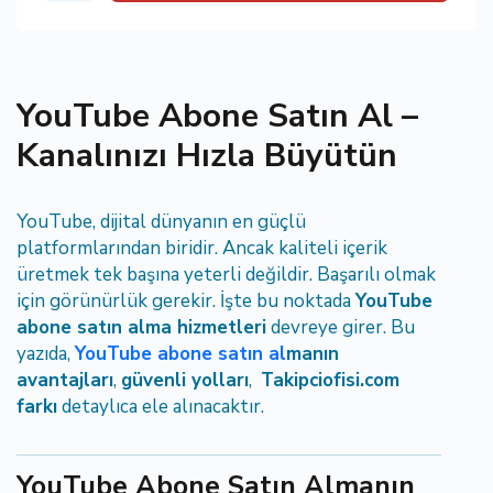
YouTube Abone Satın Al –
Kanalınızı Hızla Büyütün
YouTube, dijital dünyanın en güçlü
platformlarından biridir. Ancak kaliteli içerik
üretmek tek başına yeterli değildir. Başarılı olmak
için görünürlük gerekir. İşte bu noktada
YouTube
abone satın alma hizmetleri
devreye girer. Bu
yazıda,
YouTube abone satın al
manın
avantajları
,
güvenli yolları
,
Takipciofisi.com
farkı
detaylıca ele alınacaktır.
YouTube Abone Satın Almanın