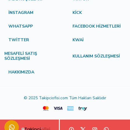
Bir markanın dijital prestiji, sosyal medyada ne
kadar etkili olduğuyla ölçülür. Abone sayısı
İNSTAGRAM
KICK
yüksek bir YouTube kanalı, markanızın ciddiyetini
gösterir.
YouTube abone satın al
WHATSAPP
FACEBOOK HIZMETLERI
TWITTER
KWAI
YouTube Abone Satın Alırken
Nelere Dikkat Edilmeli?
MESAFELI SATIŞ
KULLANIM SÖZLEŞMESI
SÖZLEŞMESI
1. Gerçek ve Aktif Aboneler Sunulmalı
HAKKIMIZDA
Kalitesiz veya bot aboneler, kanalınıza zarar
verebilir. YouTube algoritmaları bu tarz aboneleri
tespit edebilir ve hesabınızın güvenilirliğini
© 2025 Takipciofisi.com Tüm Hakları Saklıdır
azaltabilir.
2. Teslimat Süresi ve Doğallık