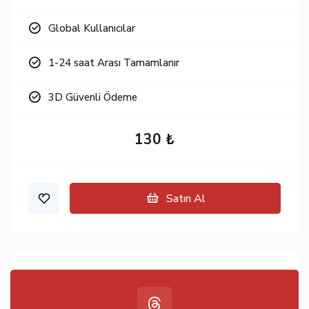
Global Kullanıcılar
1-24 saat Arası Tamamlanır
3D Güvenli Ödeme
130 ₺
Satın Al