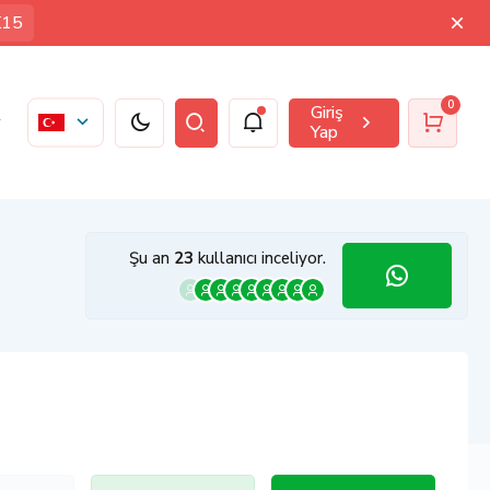
K15
0
Giriş
Yap
Şu an
23
kullanıcı inceliyor.