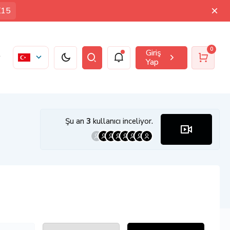
K15
0
Giriş
Yap
Şu an
3
kullanıcı inceliyor.