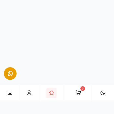
0
E-Posta
mail@takipciofisi.com