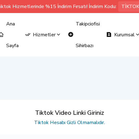
iktok Hizmetlerinde %15 İndirim Fırsatı! İndirim Kodu:
TİKTO
Ana
Takipciofisi
Hizmetler
Kurumsal
Sayfa
Sihirbazı
Tiktok Video Linki Giriniz
Tiktok Hesabı Gizli Olmamalıdır.