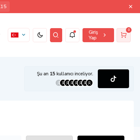
K15
0
Giriş
Yap
Şu an
15
kullanıcı inceliyor.