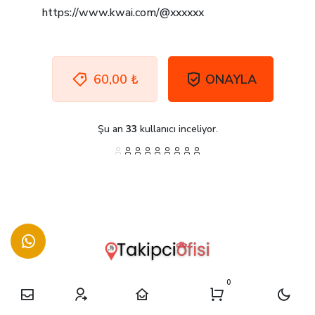
60,00 ₺
ONAYLA
Şu an
33
kullanıcı inceliyor.
0