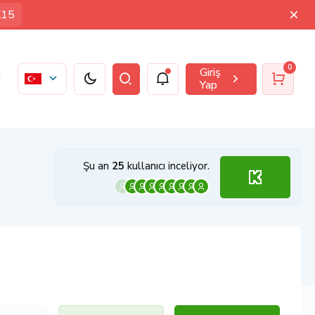
K15
0
Giriş
Yap
Şu an
25
kullanıcı inceliyor.