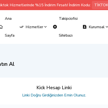
iktok Hizmetlerinde %15 İndirim Fırsatı! İndirim Kodu:
TİKTO
Ana
Takipciofisi
Hizmetler
Kurumsal
Sayfa
Sihirbazı
tın Al
Kick Hesap Linki
Linki Doğru Girdiğinizden Emin Olunuz.