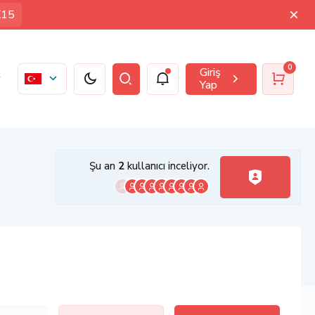
K15
0
Giriş
Yap
Şu an
2
kullanıcı inceliyor.