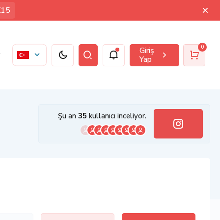
K15
0
Giriş
Yap
Şu an
35
kullanıcı inceliyor.