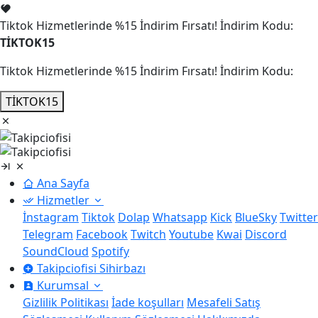
Tiktok Hizmetlerinde %15 İndirim Fırsatı! İndirim Kodu:
TİKTOK15
Tiktok Hizmetlerinde %15 İndirim Fırsatı! İndirim Kodu:
TİKTOK15
Ana Sayfa
Hizmetler
İnstagram
Tiktok
Dolap
Whatsapp
Kick
BlueSky
Twitter
Telegram
Facebook
Twitch
Youtube
Kwai
Discord
SoundCloud
Spotify
Takipciofisi Sihirbazı
Kurumsal
Gizlilik Politikası
İade koşulları
Mesafeli Satış