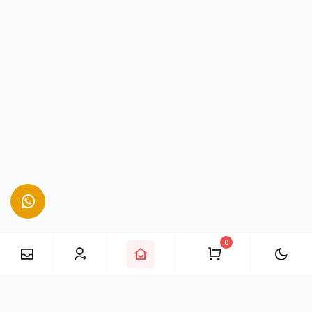
0
E-Posta
mail@takipciofisi.com