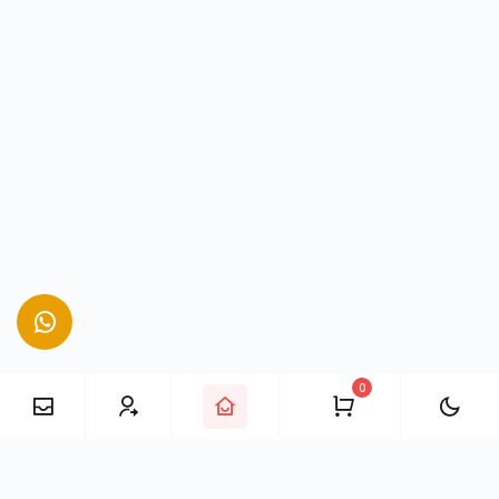
0
E-Posta
mail@takipciofisi.com